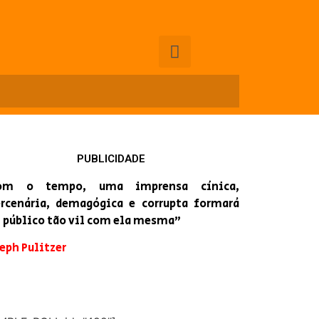
PUBLICIDADE
om o tempo, uma imprensa cínica,
rcenária, demagógica e corrupta formará
 público tão vil com ela mesma”
eph Pulitzer