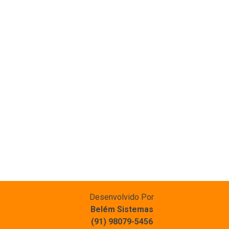
Desenvolvido Por
Belém Sistemas
(91) 98079-5456