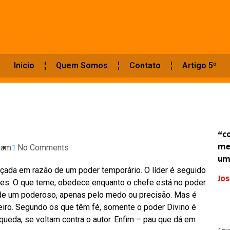
Inicio
Quem Somos
Contato
Artigo 5º
“c
me
 am
No Comments
um
çada em razão de um poder temporário. O líder é seguido
Jos
s. O que teme, obedece enquanto o chefe está no poder.
 de um poderoso, apenas pelo medo ou precisão. Mas é
eiro. Segundo os que têm fé, somente o poder Divino é
ueda, se voltam contra o autor. Enfim – pau que dá em