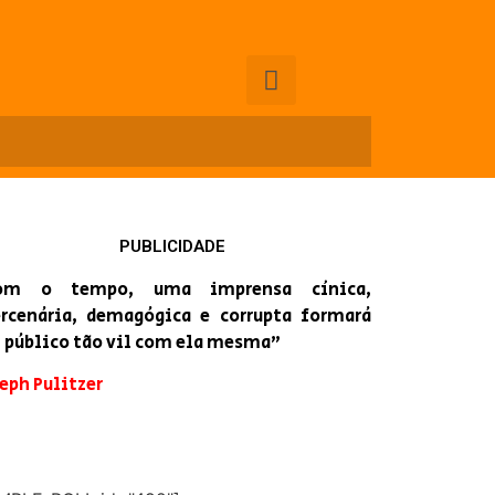
PUBLICIDADE
om o tempo, uma imprensa cínica,
rcenária, demagógica e corrupta formará
 público tão vil com ela mesma”
eph Pulitzer