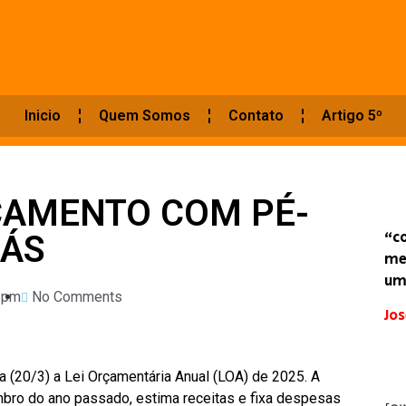
Inicio
Quem Somos
Contato
Artigo 5º
ÇAMENTO COM PÉ-
“c
GÁS
me
um
 pm
No Comments
Jos
a (20/3) a Lei Orçamentária Anual (LOA) de 2025. A
mbro do ano passado, estima receitas e fixa despesas