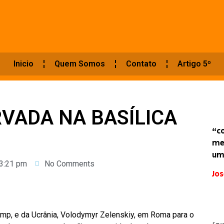
Inicio
Quem Somos
Contato
Artigo 5º
VADA NA BASÍLICA
“c
me
um
3:21 pm
No Comments
Jos
mp, e da Ucrânia, Volodymyr Zelenskiy, em Roma para o