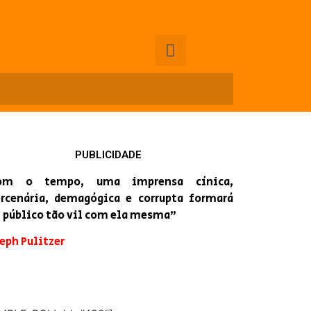
PUBLICIDADE
om o tempo, uma imprensa cínica,
rcenária, demagógica e corrupta formará
 público tão vil com ela mesma”
eph Pulitzer