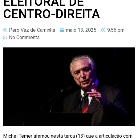
ELEITORAL DE
CENTRO-DIREITA
Pero Vaz de Caminha
maio 13, 2025
9:56 pm
No Comments
Michel Temer afirmou nesta terça (13) que a articulação com