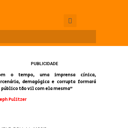
PUBLICIDADE
om o tempo, uma imprensa cínica,
rcenária, demagógica e corrupta formará
 público tão vil com ela mesma”
eph Pulitzer