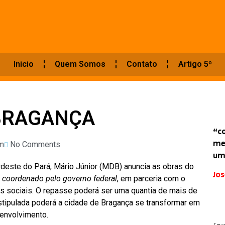
Inicio
Quem Somos
Contato
Artigo 5º
BRAGANÇA
“c
me
m
No Comments
um
rdeste do Pará, Mário Júnior (MDB) anuncia as obras do
Jos
 coordenado pelo governo federal
, em parceria com o
s sociais. O repasse poderá ser uma quantia de mais de
stipulada poderá a cidade de Bragança se transformar em
envolvimento.