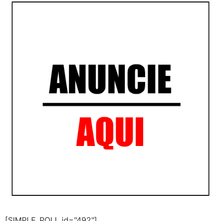
[SIMPLE_POLL id="492"]