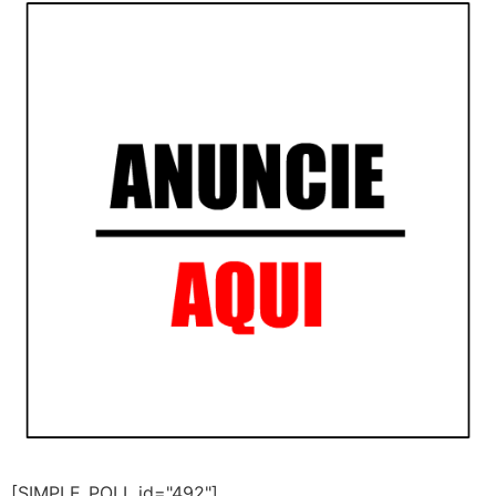
[SIMPLE_POLL id="492"]