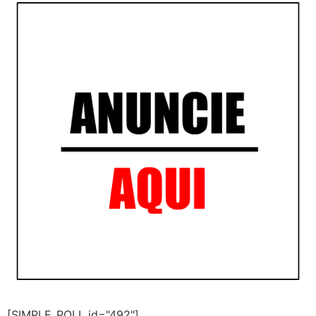
[SIMPLE_POLL id="492"]