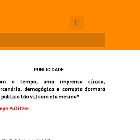
PUBLICIDADE
om o tempo, uma imprensa cínica,
rcenária, demagógica e corrupta formará
 público tão vil com ela mesma”
eph Pulitzer