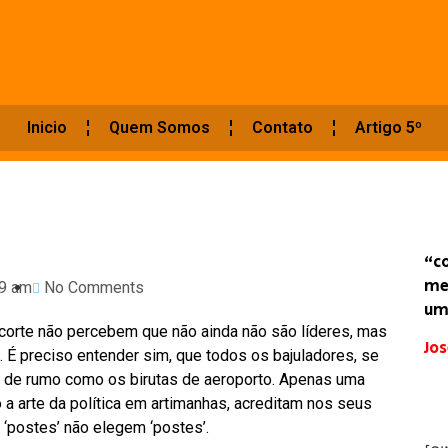
Inicio
Quem Somos
Contato
Artigo 5º
“c
me
9 am
No Comments
um
corte não percebem que não ainda não são líderes, mas
Jos
. É preciso entender sim, que todos os bajuladores, se
r de rumo como os birutas de aeroporto. Apenas uma
 arte da política em artimanhas, acreditam nos seus
‘postes’ não elegem ‘postes’.