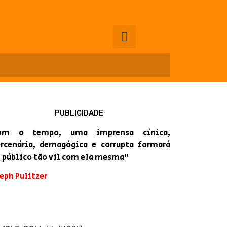
PUBLICIDADE
om o tempo, uma imprensa cínica,
rcenária, demagógica e corrupta formará
 público tão vil com ela mesma”
eph Pulitzer