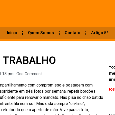
Inicio
Quem Somos
Contato
Artigo 5º
É TRABALHO
“c
me
1:18 pm
One Comment
um
compartilhamento com compromisso e postagem com
Jos
 sorridente em três fotos por semana, repetir bordões
uficiente para renovar o mandato. Não pisa no chão batido
frenta fila nem sol. Mas está sempre “on-line”,
eleitor do que o aperto de mão. Vive para a foto,