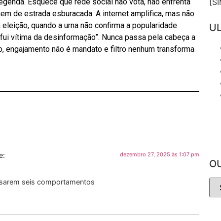
[S
egenda. Esquece que rede social não vota, não enfrenta
m de estrada esburacada. A internet amplifica, mas não
a eleição, quando a urna não confirma a popularidade
UL
 “fui vítima da desinformação”. Nunca passa pela cabeça a
, engajamento não é mandato e filtro nenhum transforma
e:
dezembro 27, 2025 às 1:07 pm
O
nsarem seis comportamentos