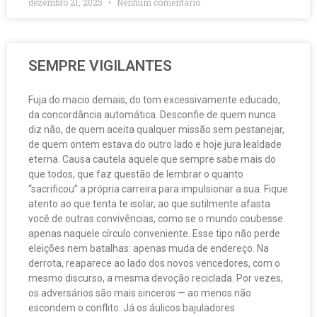
dezembro 21, 2025
Nenhum comentário
SEMPRE VIGILANTES
Fuja do macio demais, do tom excessivamente educado,
da concordância automática. Desconfie de quem nunca
diz não, de quem aceita qualquer missão sem pestanejar,
de quem ontem estava do outro lado e hoje jura lealdade
eterna. Causa cautela aquele que sempre sabe mais do
que todos, que faz questão de lembrar o quanto
“sacrificou” a própria carreira para impulsionar a sua. Fique
atento ao que tenta te isolar, ao que sutilmente afasta
você de outras convivências, como se o mundo coubesse
apenas naquele círculo conveniente. Esse tipo não perde
eleições nem batalhas: apenas muda de endereço. Na
derrota, reaparece ao lado dos novos vencedores, com o
mesmo discurso, a mesma devoção reciclada. Por vezes,
os adversários são mais sinceros — ao menos não
escondem o conflito. Já os áulicos bajuladores