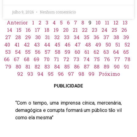
julho 9, 2026
Nenhum comentário
Anterior
1
2
3
4
5
6
7
8
9
10
11
12
13
14
15
16
17
18
19
20
21
22
23
24
25
26
27
28
29
30
31
32
33
34
35
36
37
38
39
40
41
42
43
44
45
46
47
48
49
50
51
52
53
54
55
56
57
58
59
60
61
62
63
64
65
66
67
68
69
70
71
72
73
74
75
76
77
78
79
80
81
82
83
84
85
86
87
88
89
90
91
92
93
94
95
96
97
98
99
Próximo
PUBLICIDADE
“Com o tempo, uma imprensa cínica, mercenária,
demagógica e corrupta formará um público tão vil
como ela mesma”